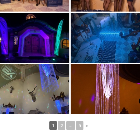
1
2
...
5
►