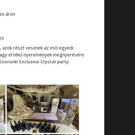
es áron
ez
k, azok részt vesznek az esti
egyedi
i nagy értékű nyeremények megnyerésére
űsorunk!
Exclusive Crystal party