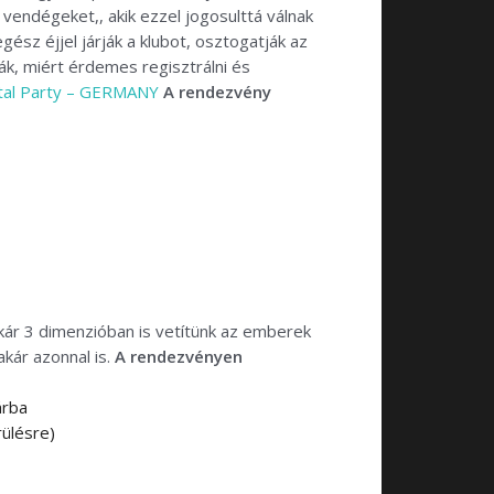
 vendégeket,, akik ezzel jogosulttá válnak
sz éjjel járják a klubot, osztogatják az
ják, miért érdemes regisztrálni és
stal Party – GERMANY
A rendezvény
kár 3 dimenzióban is vetítünk az emberek
akár azonnal is.
A rendezvényen
árba
ülésre)