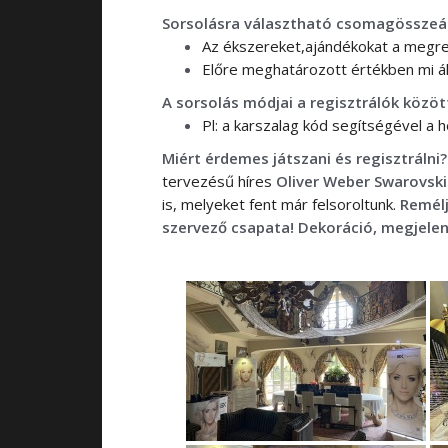
Sorsolásra választható csomagösszeál
Az ékszereket,ajándékokat a megren
Előre meghatározott értékben mi á
A sorsolás módjai a regisztrálók között
Pl: a karszalag kód segítségével a 
Miért érdemes játszani és regisztrálni?
tervezésű híres
Oliver Weber Swarovski
is, melyeket fent már felsoroltunk.
Remélj
szervező csapata!
Dekoráció, megjelené