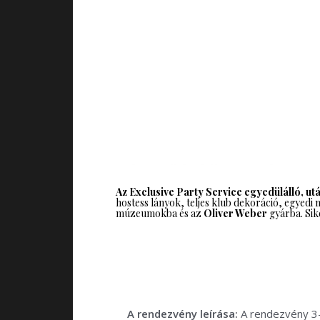
Az Exclusive Party Service egyedülálló,
ut
hostess lányok, teljes klub dekoráció, egyedi 
múzeumokba és az
Oliver Weber
gyárba. Sik
A rendezvény leírása:
A rendezvény 3-4