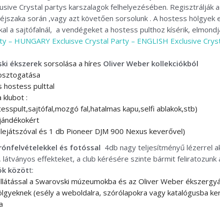
sive Crystal partys karszalagok felhelyezésében. Regisztrálják a
szaka során ,vagy azt követően sorsolunk . A hostess hölgyek egé
kal a sajtófalnál, a vendégeket a hostess pulthoz kísérik, elmond
arty – HUNGARY
Excluisve Crystal Party – ENGLISH
Exclusive Cry
ki ékszerek
sorsolása a híres
Oliver Weber kollekciókból
 osztogatása
s hostess pulttal
 klubot :
sspult,sajtófal,mozgó fal,hatalmas kapu,selfi ablakok,stb)
ajándékokért
 lejátszóval és 1 db Pioneer DJM 900 Nexus keverővel)
rónfelvételekkel és fotóssal
4db nagy teljesítményű lézerrel a
t, látványos effekteket, a club kérésére szinte bármit feliratozunk 
ók közöt
t:
ellátással a Swarovski múzeumokba és az Oliver Weber ékszergy
lgyeknek (esély a weboldalra, szórólapokra vagy katalógusba ker
a