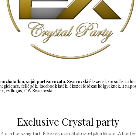
ánozhatatlan, saját partisorozata. Swarovski
ékszerek sorsolása a hí
megjelenés, fellépők, facebook játék, ékszerfotózás hölgyeknek, 2 napos 
er, csillogás, OW Swarovski…
Exclusive Crystal party
 óra hosszáig tart. Érkezés után átöltöztetjük a klubot .A hoste