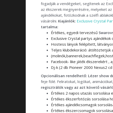
fogadják a vendégeket, segítenek az Exclu
az ékszerek megnyerésére, melyeket az éj
ajándékokat, fotózkodnak a szelfi ablakok
vásárolni.
Kiajánlók:
Exclusive Crystal P
tartalma:
Értékes, egyedi tervezésű
Swarovs
Exclusive Crystal partys ajándékok
Hostess lányok felépített, látványo
Teljes klubdekoráció: átöltöztetjük a
(molinók,bannerek,beachflegek,hoste
Facebook- like játék ékszerekért , 
Dj-k (2 db Pioneer 2000 Nexus2 cd
Opcionálisan rendelhető: Lézer show d
feje fölé. Feliratokat, logókat, animációka
regisztrálók vagy az azt követő vásárl
Értékes 2 napos utazás sorsolása 
Értékes ékszerfotózás sorsolása hö
Értékes ajándékcsomagok sorsolás
Értékes ékszercsomagok sorsolása