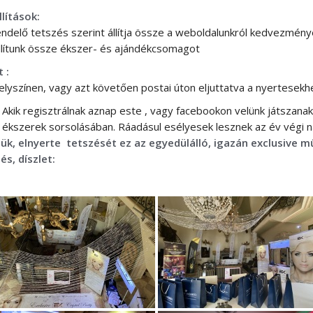
lítások:
delő tetszés szerint állítja össze a weboldalunkról kedvezmény
llítunk össze ékszer- és ajándékcsomagot
 :
helyszínen, vagy azt követően postai úton eljuttatva a nyertesekh
Akik regisztrálnak aznap este , vagy facebookon velünk játszana
ékszerek
sorsolásában. Ráadásul esélyesek lesznek az év vég
ük, elnyerte tetszését ez az egyedülálló, igazán exclusive m
s, díszlet: