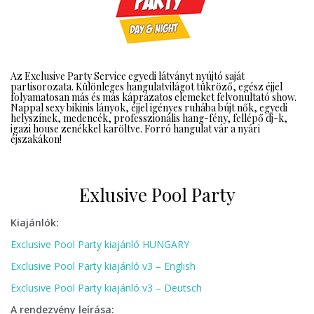
Az Exclusive Party Service egyedi látványt nyújtó saját
partisorozata. Különleges hangulatvilágot tükröző, egész éjjel
folyamatosan más és más káprázatos elemeket felvonultató show.
Nappal sexy bikinis lányok, éjjel igényes ruhába bújt nők, egyedi
helyszínek, medencék, professzionális hang-fény, fellépő dj-k,
igazi house zenékkel karöltve. Forró hangulat vár a nyári
éjszakákon!
Exlusive Pool Party
Kiajánlók:
Exclusive Pool Party kiajánló HUNGARY
Exclusive Pool Party kiajánló v3 – English
Exclusive Pool Party kiajánló v3 – Deutsch
A rendezvény leírása: