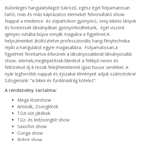
Különleges hangulatvilágot tükröző, egész éjjel folyamatosan
tartó, más és más káprázatos elemeket felvonultató show.
Nappal a medence- és vízpartokon gyönyörű, sexy bikinis lányok
és hostessek látványában gyönyörködhetünk, éjjel viszont
igényes ruhába bújva vonják magukra a figyelmet.A
helyszíneinket átöltöztetve professzionális hang-fénytechnika
repíti a hangulatot egyre magasabbra. Folyamatosan,a
figyelmet fenntartva érkeznek a látványosabbnál látványosabb
show- elemek,meglepetések.Mindezt a fellépő neves és
feltörekvő dj-k teszik felejthetetlenné igazi house zenékkel. A
nyár legforróbb nappali és éjszakai élményeit adjuk számotokra!
Szlogenünk: “a bikini és fürdőnadrág kötelez”.
A rendezvény tartalma:
Mega lézershow
Artisták, Zsonglőrök
Tűzi-vízi játékok
Tűz- és ledzsonglőr show
Saxofon show
Conga show
Robot show