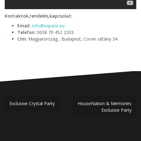
Kontaktok,rendelés,kapcsolat:
Email:
info@expase.eu
Telefon:
0036 70 452 2333
Cím:
Magyarország , Budapest, Corvin sétány 34.
Bejegyzés
Exclusive Crystal Party
HouseNation & Memories
navigáció
Exclusive Party