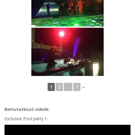
1
2
...
7
►
Bemutatkozó videók:
Exclusive Pool party 1: