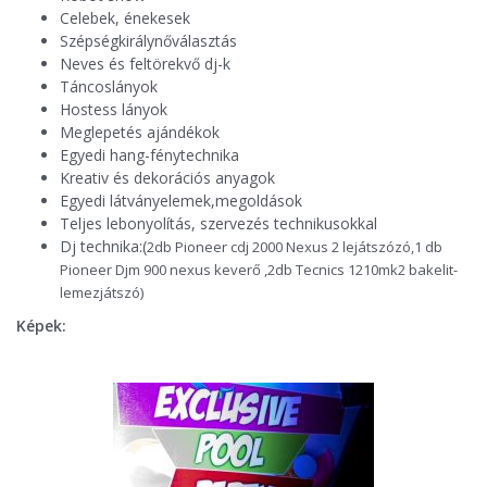
Celebek, énekesek
Szépségkirálynőválasztás
Neves és feltörekvő dj-k
Táncoslányok
Hostess lányok
Meglepetés ajándékok
Egyedi hang-fénytechnika
Kreativ és dekorációs anyagok
Egyedi látványelemek,megoldások
Teljes lebonyolítás, szervezés technikusokkal
Dj technika:(
2db Pioneer cdj 2000 Nexus 2 lejátszózó,1 db
Pioneer Djm 900 nexus keverő ,2db Tecnics 1210mk2 bakelit-
lemezjátszó)
Képek: