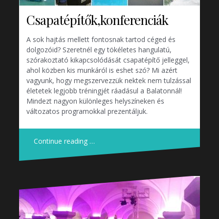
Csapatépítők,konferenciák
A sok hajtás mellett fontosnak tartod céged és
dolgozóid? Szeretnél egy tökéletes hangulatú,
szórakoztató kikapcsolódását csapatépítő jelleggel,
ahol közben kis munkáról is eshet szó? Mi azért
vagyunk, hogy megszervezzük nektek nem tulzással
életetek legjobb tréningjét ráadásul a Balatonnál!
Mindezt nagyon különleges helyszíneken és
változatos programokkal prezentáljuk.
Continue reading …