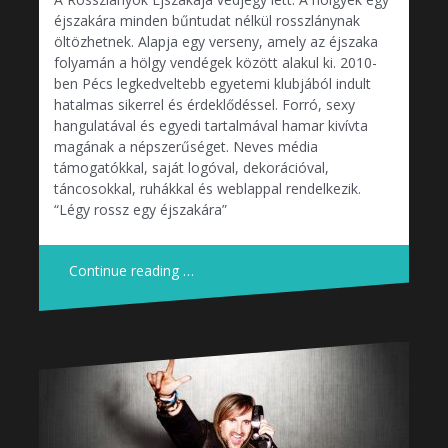
éjszakára minden bűntudat nélkül rosszlánynak
öltözhetnek. Alapja egy verseny, amely az éjszaka
folyamán a hölgy vendégek között alakul ki. 2010-
ben Pécs legkedveltebb egyetemi klubjából indult
hatalmas sikerrel és érdeklődéssel. Forró, sexy
hangulatával és egyedi tartalmával hamar kivívta
magának a népszerűséget. Neves média
támogatókkal, saját logóval, dekorációval,
táncosokkal, ruhákkal és weblappal rendelkezik.
“Légy rossz egy éjszakára”
Continue reading …