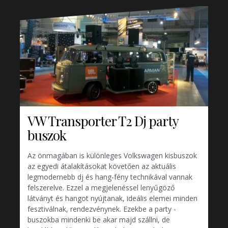
VW Transporter T2 Dj party
buszok
Az önmagában is különleges Volkswagen kisbuszok
az egyedi átalakításokat követően az aktuális
legmodernebb dj és hang-fény technikával vannak
felszerelve. Ezzel a megjelenéssel lenyűgöző
látványt és hangot nyújtanak, ideális elemei minden
fesztiválnak, rendezvénynek. Ezekbe a party -
buszokba mindenki be akar majd szállni, de