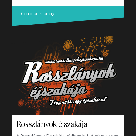
Continue reading …
Rosszlányok éjszakája
A Rosszlányok Éjszakája védjegy lett. A hölgyek egy