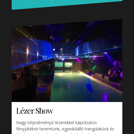
Lézer Show
Nagy teljesítményű lézerekkel káprázatos
fényjátékot teremtünk, egyedülálló hangulatúvá és