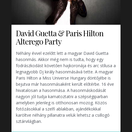
David Guetta & Paris Hilton
Alterego Party
Néhány évvel ezelőtt lett a magyar David Guetta
hasonmás. Akkor még nem is tudta, hogy egy
fodrászkodást követően hajkoronája és arc stílusa a
legnagyobb Dj király hasonmásává tette. A magyar
Paris Hilton a Miss Universe Hungary döntőjébe is
bejutva már hasonmásaként került előtérbe. 16 éve
hivatalosan a hasonmása. A hasonmáskodását
nagyon jól tudja kamatoztatni a szépségiparban
amelyben jelenleg is otthonosan mozog. Közös
fotózásokkal a szelfi ablakban, ajándékokkal
karöltve néhány pillanatra velük lehetsz a csillogó
sztárvilágban.