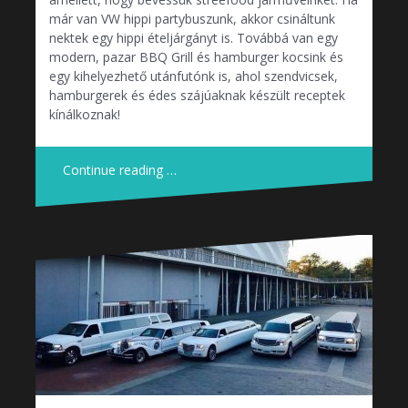
már van VW hippi partybuszunk, akkor csináltunk
nektek egy hippi ételjárgányt is. Továbbá van egy
modern, pazar BBQ Grill és hamburger kocsink és
egy kihelyezhető utánfutónk is, ahol szendvicsek,
hamburgerek és édes szájúaknak készült receptek
kínálkoznak!
Continue reading …