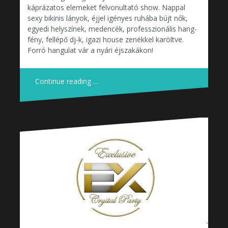
káprázatos elemeket felvonultató show. Nappal
sexy bikinis lányok, éjjel igényes ruhába bújt nők,
egyedi helyszínek, medencék, professzionális hang-
fény, fellépő dj-k, igazi house zenékkel karöltve.
Forró hangulat vár a nyári éjszakákon!
Continue reading …