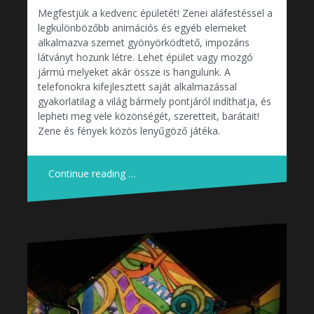
Megfestjük a kedvenc épületét! Zenei aláfestéssel a
legkülönbözőbb animációs és egyéb elemeket
alkalmazva szemet gyönyörködtető, impozáns
látványt hozunk létre. Lehet épület vagy mozgó
jármú melyeket akár össze is hangulunk. A
telefonokra kifejlesztett saját alkalmazással
gyakorlatilag a világ bármely pontjáról indíthatja, és
lepheti meg vele közönségét, szeretteit, barátait!
Zene és fények közös lenyűgöző játéka.
Continue reading …