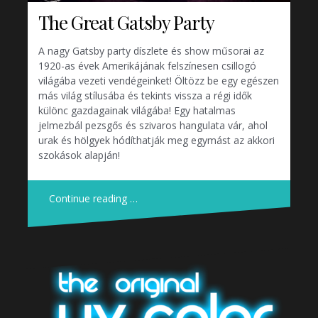
The Great Gatsby Party
A nagy Gatsby party díszlete és show műsorai az
1920-as évek Amerikájának felszínesen csillogó
világába vezeti vendégeinket! Öltözz be egy egészen
más világ stílusába és tekints vissza a régi idők
különc gazdagainak világába! Egy hatalmas
jelmezbál pezsgős és szivaros hangulata vár, ahol
urak és hölgyek hódíthatják meg egymást az akkori
szokások alapján!
Continue reading …