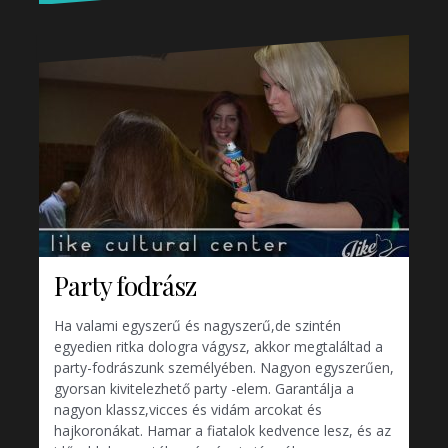
Party fodrász
Ha valami egyszerű és nagyszerű,de szintén
egyedien ritka dologra vágysz, akkor megtaláltad a
party-fodrászunk személyében. Nagyon egyszerűen,
gyorsan kivitelezhető party -elem. Garantálja a
nagyon klassz,vicces és vidám arcokat és
hajkoronákat. Hamar a fiatalok kedvence lesz, és az