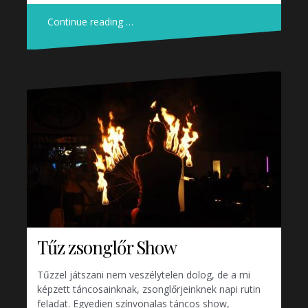
Continue reading …
Tűz zsonglőr Show
Tűzzel játszani nem veszélytelen dolog, de a mi
képzett táncosainknak, zsonglőrjeinknek napi rutin
feladat. Egyedien színvonalas táncos show,