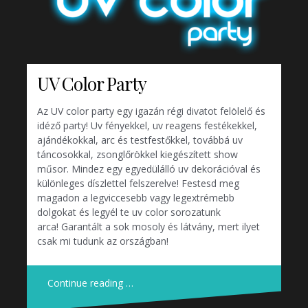
UV Color Party
Az UV color party egy igazán régi divatot felölelő és
idéző party! Uv fényekkel, uv reagens festékekkel,
ajándékokkal, arc és testfestőkkel, továbbá uv
táncosokkal, zsonglőrökkel kiegészített show
műsor. Mindez egy egyedülálló uv dekorációval és
különleges díszlettel felszerelve! Festesd meg
magadon a legviccesebb vagy legextrémebb
dolgokat és legyél te uv color sorozatunk
arca! Garantált a sok mosoly és látvány, mert ilyet
csak mi tudunk az országban!
Continue reading …