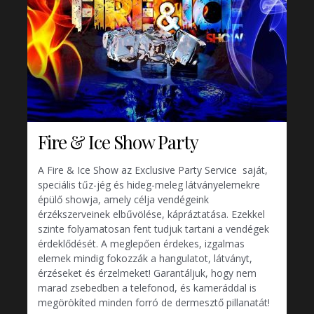
Fire & Ice Show Party
A Fire & Ice Show az Exclusive Party Service saját,
speciális tűz-jég és hideg-meleg látványelemekre
épülő showja, amely célja vendégeink
érzékszerveinek elbűvölése, kápráztatása. Ezekkel
szinte folyamatosan fent tudjuk tartani a vendégek
érdeklődését. A meglepően érdekes, izgalmas
elemek mindig fokozzák a hangulatot, látványt,
érzéseket és érzelmeket! Garantáljuk, hogy nem
marad zsebedben a telefonod, és kameráddal is
megörökíted minden forró de dermesztő pillanatát!