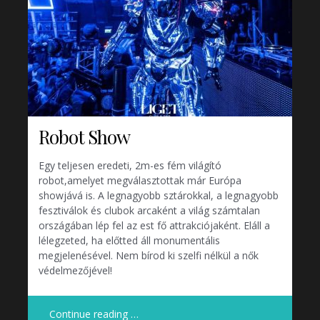
Robot Show
Egy teljesen eredeti, 2m-es fém világító
robot,amelyet megválasztottak már Európa
showjává is. A legnagyobb sztárokkal, a legnagyobb
fesztiválok és clubok arcaként a világ számtalan
országában lép fel az est fő attrakciójaként. Eláll a
lélegzeted, ha előtted áll monumentális
megjelenésével. Nem bírod ki szelfi nélkül a nők
védelmezőjével!
Continue reading …