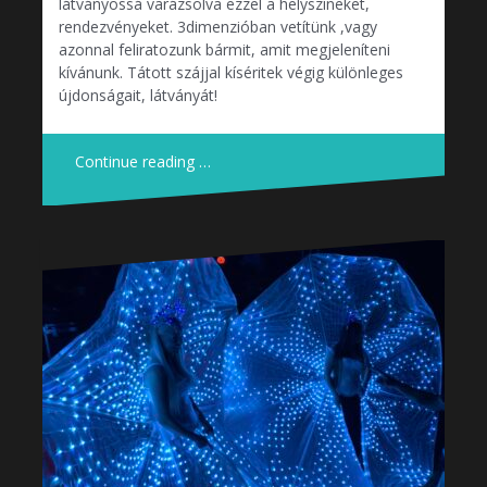
látványossá varázsolva ezzel a helyszíneket,
rendezvényeket. 3dimenzióban vetítünk ,vagy
azonnal feliratozunk bármit, amit megjeleníteni
kívánunk. Tátott szájjal kíséritek végig különleges
újdonságait, látványát!
Continue reading …