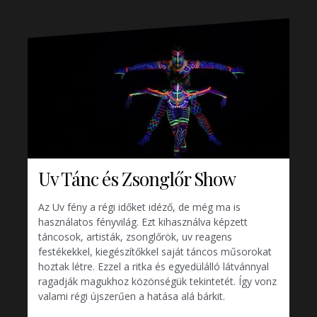
Uv Tánc és Zsonglőr Show
Az Uv fény a régi időket idéző, de még ma is
használatos fényvilág. Ezt kihasználva képzett
táncosok, artisták, zsonglőrök, uv reagens
festékekkel, kiegészítőkkel saját táncos műsorokat
hoztak létre. Ezzel a ritka és egyedülálló látvánnyal
ragadják magukhoz közönségük tekintetét. Így vonz
valami régi újszerűen a hatása alá bárkit.