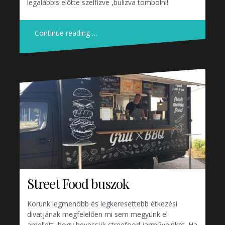
legalábbis előtte szelfizve ,bulizva tombolni!
Continue reading …
Street Food buszok
Korunk legmenöbb és legkeresettebb étkezési
divatjának megfelelően mi sem megyünk el
amellett, hogy bevessük streefood jarműveinket. Ha