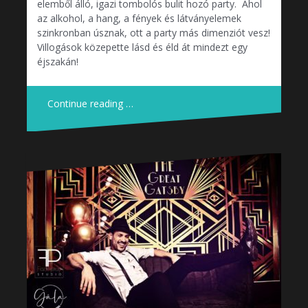
elemből álló, igazi tombolós bulit hozó party. Ahol
az alkohol, a hang, a fények és látványelemek
szinkronban úsznak, ott a party más dimenziót vesz!
Villogások közepette lásd és éld át mindezt egy
éjszakán!
Continue reading …