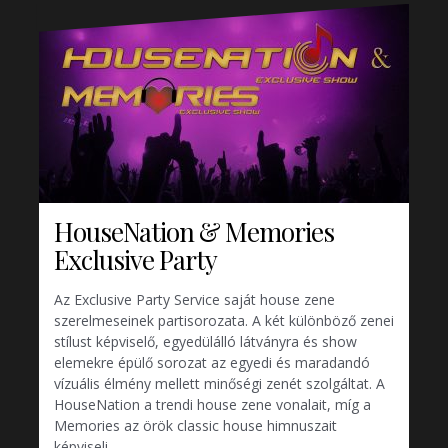
HouseNation & Memories
Exclusive Party
Az Exclusive Party Service saját house zene
szerelmeseinek partisorozata. A két különböző zenei
stílust képviselő, egyedülálló látványra és show
elemekre épülő sorozat az egyedi és maradandó
vízuális élmény mellett minőségi zenét szolgáltat. A
HouseNation a trendi house zene vonalait, míg a
Memories az örök classic house himnuszait
képviseli.