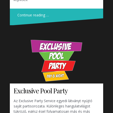
Continue reading …
Exclusive Pool Party
Az Exclusive Party Service egyedi látványt nyújtó
saját partisorozata. Különleges hangulatvilágot
tükröző, egész éjjel folyamatosan más és más