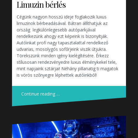
Limuzin bérlés
Cégünk nagyon hosszú ideje foglakozik luxus
limuzinok bérbeadásával. Bátran állíthatjuk az
ország legkülönlegesebb autóparkjával
rendelkezünk ahogy ezt képeink is bizonyítják.
Autóinkat profi nagy tapasztalattal rendelkező
udvarias, mosolygós sofőrjeink viszik útjukra.
Törekszünk minden igény kielégítésére. Érkezz
stílusosan rendezvényedre luxus élménykekel tele,
mint napjaink sztárjai! Néhány pillanatig ti magatok
is vörös szőnyegre léphettek autóinkból!
Continue reading …