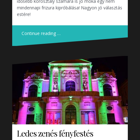
idősebb korosztály számára is jó móka egy nem
mindennapi frizura kipróbálása! Nagyon jó választás
estére!
Continue reading …
Ledes zenés fényfestés