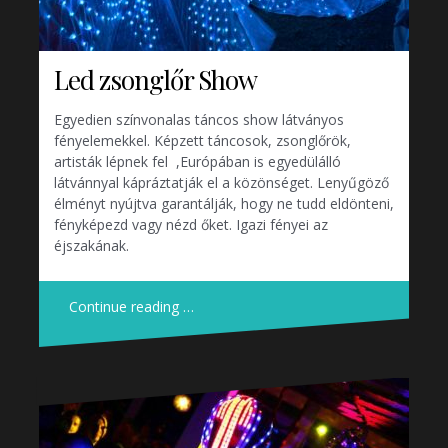
Led zsonglőr Show
Egyedien színvonalas táncos show látványos
fényelemekkel. Képzett táncosok, zsonglőrök,
artisták lépnek fel ,Európában is egyedülálló
látvánnyal kápráztatják el a közönséget. Lenyűgöző
élményt nyújtva garantálják, hogy ne tudd eldönteni,
fényképezd vagy nézd őket. Igazi fényei az
éjszakának.
Continue reading …