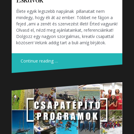
Élete egyik legszebb napjának pillanatait nem
mindegy, hogy éli át az ember. Többet ne fájjon a
fejed ,ami a zenét és szervezést illeti! Érted vagyunk!
Olvasd el, nézd meg ajánlatainkat, referenciáinkat!
Dolgozz egy nagyon szorgalmas, kreatív csapattal
közösen! Velünk addig tart a buli amíg bírjátok.
Continue reading …