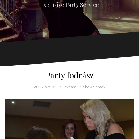
Exclusive Party Service
Party fodrász
2018. okt. 01.
expase
Showelemek