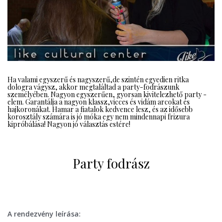
Ha valami egyszerű és nagyszerű,de szintén egyedien ritka
dologra vágysz, akkor megtaláltad a party-fodrászunk
személyében. Nagyon egyszerűen, gyorsan kivitelezhető party -
elem. Garantálja a nagyon klassz,vicces és vidám arcokat és
hajkoronákat. Hamar a fiatalok kedvence lesz, és az idősebb
korosztály számára is jó móka egy nem mindennapi frizura
kipróbálása! Nagyon jó választás estére!
Party fodrász
A rendezvény leírása: