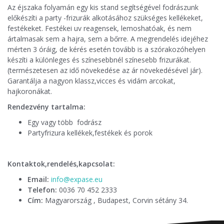
Az éjszaka folyamán egy kis stand segítségével fodrászunk
előkészíti a party -frizurák alkotásához szükséges kellékeket,
festékeket. Festékei uv reagensek, lemoshatóak, és nem
ártalmasak sem a hajra, sem a bőrre. A megrendelés idejéhez
mérten 3 óráig, de kérés esetén tovább is a szórakozóhelyen
készíti a különleges és színesebbnél színesebb frizurákat.
(természetesen az idő növekedése az ár növekedésével jár).
Garantálja a nagyon klassz,vicces és vidám arcokat,
hajkoronákat.
Rendezvény tartalma:
Egy vagy több fodrász
Partyfrizura kellékek,festékek és porok
Kontaktok,rendelés,kapcsolat:
Email:
info@expase.eu
Telefon:
0036 70 452 2333
Cím:
Magyarország , Budapest, Corvin sétány 34.