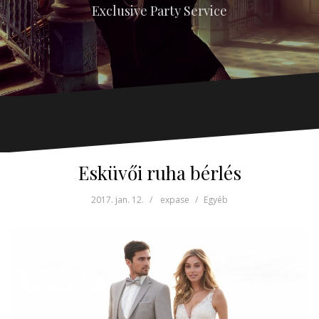
Exclusive Party Service
Esküvői ruha bérlés
2017. jan. 12.
expase
Egyéb