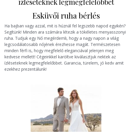
ízléseteknek legmegfelelőbbet
Esküvői ruha bérlés
Ha bajban vagy azzal, mit is húznál fel legszebb napod egyikén?
Segítünk! Minden ara számára létezik a tökéletes menyasszonyi
ruha. Tudjuk egy Nő megérdemli, hogy a nagy napon a világ
legcsodálatosabb nőjének érezhesse magát. Természetesen
minden férfi is, hogy megfelelő eleganciával jelenjen meg
kedvese mellett! Cégeinkkel karöltve kiválasztjuk nektek az
ízléseteknek legmegfelelőbbet. Garancia, türelem, jó kedv amit
ezekhez prezentálunk!